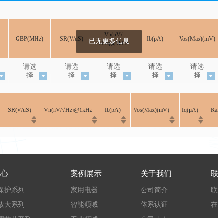
Vn(nV/
GBP(MHz)
SR(V/uS)
Ib(pA)
Vos(Max)(mV)
已无更多信息
√Hz)@1kHz
请选
请选
请选
请选
请选
择
择
择
择
择
SR(V/uS)
Vn(nV/√Hz)@1kHz
Ib(pA)
Vos(Max)(mV)
Iq(μA)
Rai
中心
案例展示
关于我们
保护系列
家用电器
公司简介
联
放大系列
智能领域
体系认证
在